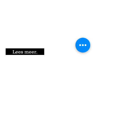
een extraatje. Als aanvulling op de
vitamines uit de Alpamin krijgen
groeiende,
donkere
of oudere dieren in de
winter best vitamine D extra toegediend.
Dit kan vanaf nu zelf met behulp van
onze
Vitamine AD3E orale injector.
Lees meer.
"Als de jongen vliegen kunnen, verlaten zij
het nest"