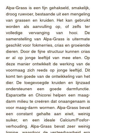
Alpa-Grass is een fijn gehakseld, smakelijk,
droog ruwvoer, bestaande uit een mengeling
van grassen en kruiden. Het kan gebruikt
worden als aanvulling op, of zelfs ter
volledige vervanging van hooi. De
samenstelling van Alpa-Grass is uitermate
geschikt voor fokmerries, crias en groeiende
dieren. Door de fijne structuur kunnen crias
er al op jonge leeftijd van mee eten. Op
deze manier ontwikkelt de werking van de
voormaag zich reeds op jonge leeftijd. Dit
komt ten goede van de ontwikkeling van het
dier. De toegevoegde kruiden en lijnzaad
ondersteunen een goede darmfunctie.
Esparcette en Chicorei helpen een maag-
darm milieu te creëren dat onaangenaam is
voor maag-darm wormen. Alpa-Grass bevat
een constant gehalte aan eiwit, weinig
suiker, en een ideale Calcium/Fosfor-
verhouding. Alpa-Grass bevat zeer weinig
lignine, waardoor de verteerbaarheid erg