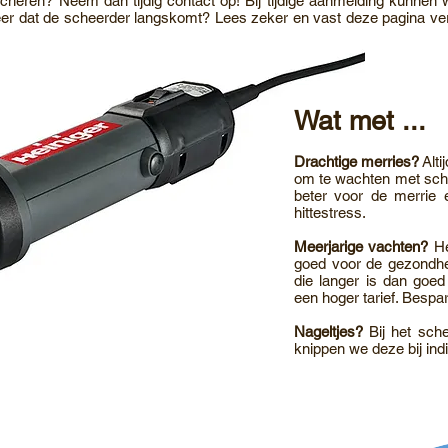
cheren? Neem dan tijdig contact op! Bij tijdige aanmelding kunnen
keer dat de scheerder langskomt? Lees zeker en vast deze pagina ver
Wat met ...
Drachtige merries?
Alti
om te wachten met sche
beter voor de merrie
hittestress.
Meerjarige vachten?
He
goed voor de gezondhe
die langer is dan goed
een hoger tarief. Bespa
Nageltjes?
Bij het sche
knippen we deze bij ind