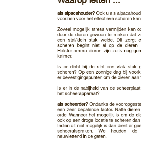
Waarop letten ...
als alpacahouder?
Ook u als alpacahoude
voorzien voor het effectieve scheren kan
Zoveel mogelijk stress vermijden kan o
door de dieren gewoon te maken dat z
een stal/klein stuk weide. Dit zorgt 
scheren begint niet al op de dieren
Halstertamme dieren zijn zelfs nog gem
kalmer.
Is er dicht bij de stal een vlak stu
scheren? Op een zonnige dag bij voorke
er bevestigingspunten om de dieren aan 
Is er in de nabijheid van de scheerplaa
het scheerapparaat?
als scheerder?
Ondanks de vooropgesteld
een zeer bepalende factor. Natte dieren
orde. Wanneer het mogelijk is om de die
ook op een droge locatie te scheren dan 
Indien dit niet mogelijk is dan dient er 
scheerafspraken. We houden de w
nauwlettend in de gaten.