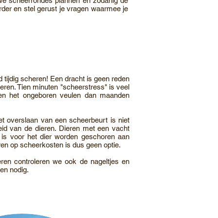
 we scheerrondes plannen en zodanig de
der en stel gerust je vragen waarmee je
jd tijdig scheren! Een dracht is geen reden
ren. Tien minuten "scheerstress" is veel
 en het ongeboren veulen dan maanden
t overslaan van een scheerbeurt is niet
id van de dieren. Dieren met een vacht
 is voor het dier worden geschoren aan
ren op scheerkosten is dus geen optie.
ren controleren we ook de nageltjes en
ien nodig.