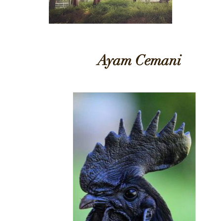
Ayam C
emani